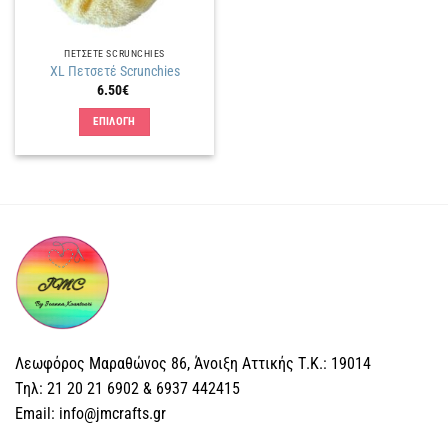
ΠΕΤΣΕΤΕ SCRUNCHIES
XL Πετσετέ Scrunchies
6.50
€
ΕΠΙΛΟΓΗ
Αυτό
το
προϊόν
έχει
πολλαπλές
παραλλαγές.
Οι
επιλογές
μπορούν
να
επιλεγούν
Λεωφόρος Μαραθώνος 86, Άνοιξη Αττικής Τ.Κ.: 19014
στη
Tηλ: 21 20 21 6902 & 6937 442415
σελίδα
Email: info@jmcrafts.gr
του
προϊόντος