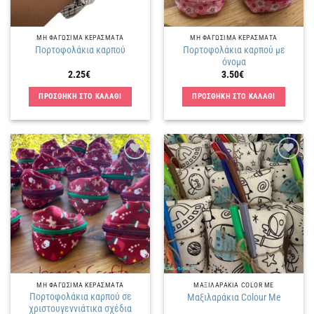
ΜΗ ΦΑΓΩΣΙΜΑ ΚΕΡΑΣΜΑΤΑ
ΜΗ ΦΑΓΩΣΙΜΑ ΚΕΡΑΣΜΑΤΑ
Πορτοφολάκια καρπού με
Πορτοφολάκια καρπού
όνομα
2.25
€
3.50
€
ΠΡΟΣΘΗΚΗ ΣΤΟ ΚΑΛΑΘΙ
ΠΡΟΣΘΗΚΗ ΣΤΟ ΚΑΛΑΘΙ
Πρόσθήκη
Πρόσθήκη
στην
στην
λίστα
λίστα
επιθυμιών
επιθυμιών
ΜΗ ΦΑΓΩΣΙΜΑ ΚΕΡΑΣΜΑΤΑ
ΜΑΞΙΛΑΡΑΚΙΑ COLOR ME
Πορτοφολάκια καρπού σε
Μαξιλαράκια Colour Me
χριστουγεννιάτικα σχέδια