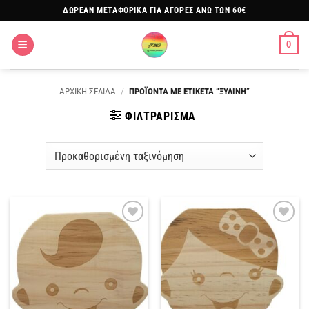
Μετάβαση
ΔΩΡΕΑΝ ΜΕΤΑΦΟΡΙΚΑ ΓΙΑ ΑΓΟΡΕΣ ΑΝΩ ΤΩΝ 60€
στο
περιεχόμενο
0
ΑΡΧΙΚΗ ΣΕΛΙΔΑ
/
ΠΡΟΪΟΝΤΑ ΜΕ ΕΤΙΚΕΤΑ “ΞΥΛΙΝΗ”
ΦΙΛΤΡΑΡΙΣΜΑ
Πρόσθήκη
Πρόσθήκη
στην
στην
λίστα
λίστα
επιθυμιών
επιθυμιών