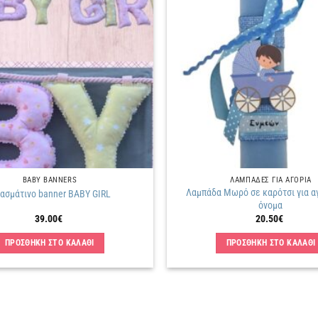
Πρόσθήκη
στην
λίστα
επιθυμιών
BABY BANNERS
ΛΑΜΠΑΔΕΣ ΓΙΑ ΑΓΟΡΙΑ
Λαμπάδα Μωρό σε καρότσι για α
ασμάτινο banner BABY GIRL
όνομα
39.00
€
20.50
€
ΠΡΟΣΘΗΚΗ ΣΤΟ ΚΑΛΑΘΙ
ΠΡΟΣΘΗΚΗ ΣΤΟ ΚΑΛΑΘΙ