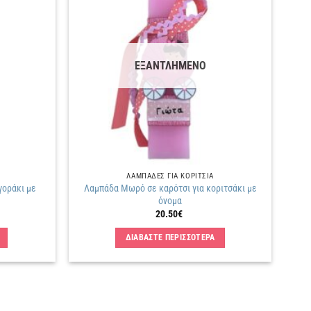
Πρόσθήκη
Πρόσθήκη
στην
στην
λίστα
λίστα
επιθυμιών
επιθυμιών
ΕΞΑΝΤΛΗΜΕΝΟ
ΛΑΜΠΑΔΕΣ ΓΙΑ ΚΟΡΙΤΣΙΑ
γοράκι με
Λαμπάδα Μωρό σε καρότσι για κοριτσάκι με
όνομα
20.50
€
ΔΙΑΒΑΣΤΕ ΠΕΡΙΣΣΟΤΕΡΑ