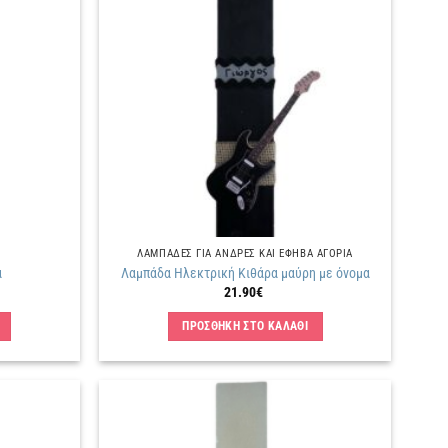
Πρόσθήκη
Πρόσθήκη
στην
στην
λίστα
λίστα
επιθυμιών
επιθυμιών
ΛΑΜΠΑΔΕΣ ΓΙΑ ΑΝΔΡΕΣ ΚΑΙ ΕΦΗΒΑ ΑΓΟΡΙΑ
α
Λαμπάδα Ηλεκτρική Κιθάρα μαύρη με όνομα
21.90
€
ΠΡΟΣΘΗΚΗ ΣΤΟ ΚΑΛΑΘΙ
Πρόσθήκη
Πρόσθήκη