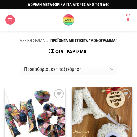
Μετάβαση
ΔΩΡΕΑΝ ΜΕΤΑΦΟΡΙΚΑ ΓΙΑ ΑΓΟΡΕΣ ΑΝΩ ΤΩΝ 60€
στο
περιεχόμενο
0
ΑΡΧΙΚΗ ΣΕΛΙΔΑ
/
ΠΡΟΪΟΝΤΑ ΜΕ ΕΤΙΚΕΤΑ “ΜΟΝΟΓΡΑΜΜΑ”
ΦΙΛΤΡΑΡΙΣΜΑ
Πρόσθήκη
Πρόσθήκη
στην
στην
λίστα
λίστα
επιθυμιών
επιθυμιών