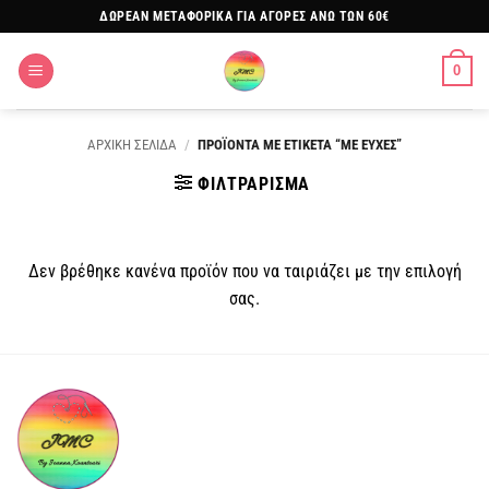
Μετάβαση
ΔΩΡΕΑΝ ΜΕΤΑΦΟΡΙΚΑ ΓΙΑ ΑΓΟΡΕΣ ΑΝΩ ΤΩΝ 60€
στο
περιεχόμενο
0
ΑΡΧΙΚΗ ΣΕΛΙΔΑ
/
ΠΡΟΪΟΝΤΑ ΜΕ ΕΤΙΚΕΤΑ “ΜΕ ΕΥΧΕΣ”
ΦΙΛΤΡΑΡΙΣΜΑ
Δεν βρέθηκε κανένα προϊόν που να ταιριάζει με την επιλογή
σας.