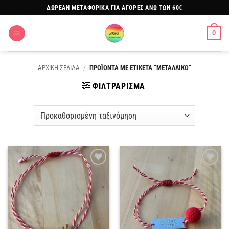
Μετάβαση
ΔΩΡΕΑΝ ΜΕΤΑΦΟΡΙΚΑ ΓΙΑ ΑΓΟΡΕΣ ΑΝΩ ΤΩΝ 60€
στο
περιεχόμενο
0
ΑΡΧΙΚΗ ΣΕΛΙΔΑ
/
ΠΡΟΪΟΝΤΑ ΜΕ ΕΤΙΚΕΤΑ “ΜΕΤΑΛΛΙΚΟ”
ΦΙΛΤΡΑΡΙΣΜΑ
Πρόσθήκη
Πρόσθήκη
στην
στην
λίστα
λίστα
επιθυμιών
επιθυμιών