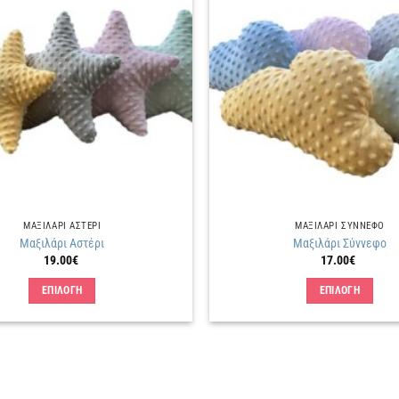
Πρόσθήκη
στην
λίστα
επιθυμιών
ΜΑΞΙΛΑΡΙ ΑΣΤΕΡΙ
ΜΑΞΙΛΑΡΙ ΣΥΝΝΕΦΟ
Μαξιλάρι Αστέρι
Μαξιλάρι Σύννεφο
19.00
€
17.00
€
ΕΠΙΛΟΓΗ
ΕΠΙΛΟΓΗ
Αυτό
Αυτό
το
το
προϊόν
προϊόν
έχει
έχει
πολλαπλές
πολλαπλές