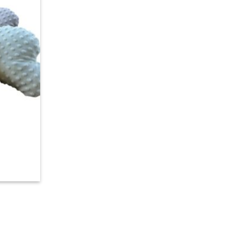
Πρόσθήκη
στην
λίστα
επιθυμιών