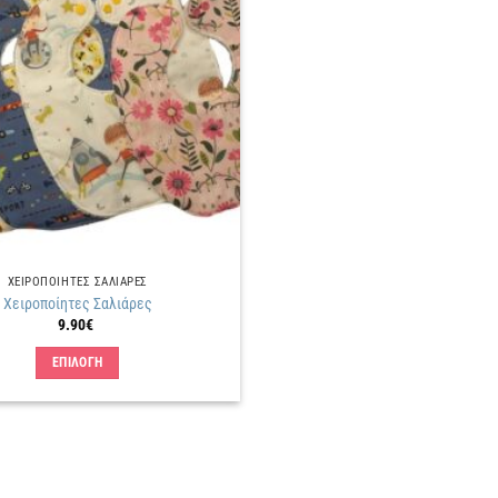
Πρόσθήκη
στην
λίστα
επιθυμιών
ΧΕΙΡΟΠΟΙΗΤΕΣ ΣΑΛΙΑΡΕΣ
Χειροποίητες Σαλιάρες
9.90
€
ΕΠΙΛΟΓΗ
Αυτό
το
προϊόν
έχει
πολλαπλές