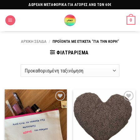
Μετάβαση
ΔΩΡΕΑΝ ΜΕΤΑΦΟΡΙΚΑ ΓΙΑ ΑΓΟΡΕΣ ΑΝΩ ΤΩΝ 60€
στο
περιεχόμενο
0
ΑΡΧΙΚΗ ΣΕΛΙΔΑ
/
ΠΡΟΪΟΝΤΑ ΜΕ ΕΤΙΚΕΤΑ “ΓΙΑ ΤΗΝ ΚΟΡΗ”
ΦΙΛΤΡΑΡΙΣΜΑ
Πρόσθήκη
Πρόσθήκη
στην
στην
λίστα
λίστα
επιθυμιών
επιθυμιών