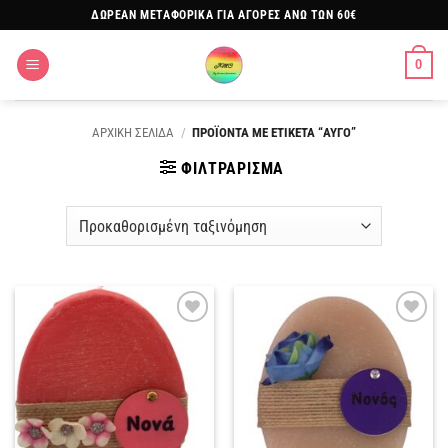
Μετάβαση
ΔΩΡΕΑΝ ΜΕΤΑΦΟΡΙΚΑ ΓΙΑ ΑΓΟΡΕΣ ΑΝΩ ΤΩΝ 60€
στο
περιεχόμενο
0
ΑΡΧΙΚΗ ΣΕΛΙΔΑ
/
ΠΡΟΪΟΝΤΑ ΜΕ ΕΤΙΚΕΤΑ “ΑΥΓΟ”
ΦΙΛΤΡΑΡΙΣΜΑ
Πρόσθήκη
Πρόσθήκη
στην
στην
λίστα
λίστα
επιθυμιών
επιθυμιών