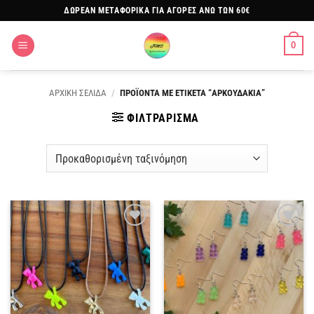
Μετάβαση
ΔΩΡΕΑΝ ΜΕΤΑΦΟΡΙΚΑ ΓΙΑ ΑΓΟΡΕΣ ΑΝΩ ΤΩΝ 60€
στο
περιεχόμενο
0
ΑΡΧΙΚΗ ΣΕΛΙΔΑ
/
ΠΡΟΪΟΝΤΑ ΜΕ ΕΤΙΚΕΤΑ “ΑΡΚΟΥΔΑΚΙΑ”
ΦΙΛΤΡΑΡΙΣΜΑ
Πρόσθήκη
Πρόσθήκη
στην
στην
λίστα
λίστα
επιθυμιών
επιθυμιών