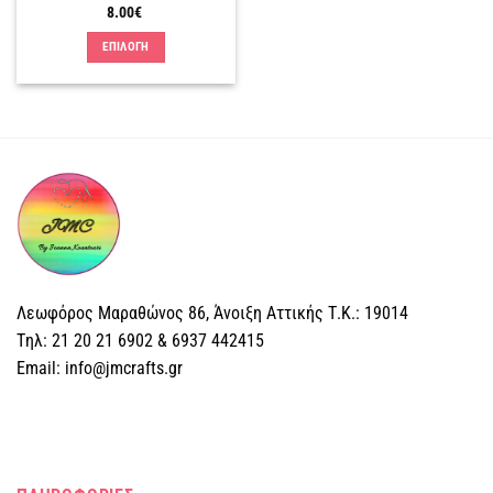
προϊόντος
προϊόντος
8.00
€
ΕΠΙΛΟΓΗ
Αυτό
το
προϊόν
έχει
πολλαπλές
παραλλαγές.
Οι
επιλογές
μπορούν
να
επιλεγούν
Λεωφόρος Μαραθώνος 86, Άνοιξη Αττικής Τ.Κ.: 19014
στη
Tηλ: 21 20 21 6902 & 6937 442415
σελίδα
Email: info@jmcrafts.gr
του
προϊόντος