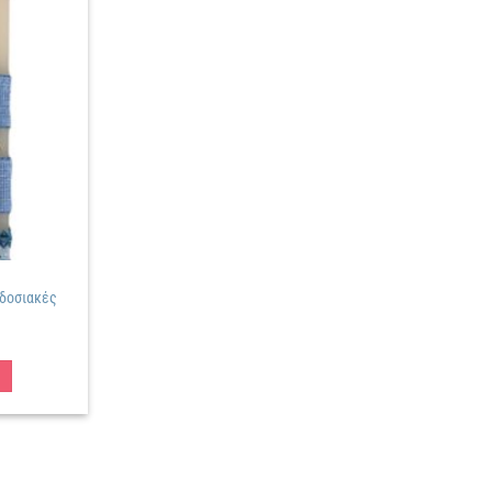
Πρόσθήκη
στην
λίστα
επιθυμιών
αδοσιακές