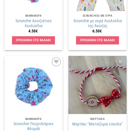
ΒΑΜΒΑΚΕΡΑ
SCRUNCHIES ΜΕ ΟΥΡΑ
Scrunchie Ανοιξιάτικα
Scrunchie με ουρά Λουλούδια
Λουλούδια
της Άνοιξης
4.50
€
6.50
€
ΠΡΟΣΘΗΚΗ ΣΤΟ ΚΑΛΑΘΙ
ΠΡΟΣΘΗΚΗ ΣΤΟ ΚΑΛΑΘΙ
Πρόσθήκη
Πρόσθήκη
στην
στην
λίστα
λίστα
επιθυμιών
επιθυμιών
ΒΑΜΒΑΚΕΡΑ
ΜΑΡΤΑΚΙΑ
Scrunchie Παιχνιδιάρικο
Μαρτάκι “Ματιάζομαι εύκολα”
Φλοράλ