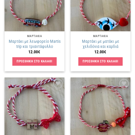
ΜΑΡΤΑΚΙΑ
ΜΑΡΤΑΚΙΑ
Μαρτάκι με λεωφορείο Martis
Μαρτάκι με ματάκι με
trip και τριαντάφυλλο
χελιδόνια και καρδιά
12.00
€
12.00
€
ΠΡΟΣΘΗΚΗ ΣΤΟ ΚΑΛΑΘΙ
ΠΡΟΣΘΗΚΗ ΣΤΟ ΚΑΛΑΘΙ
Πρόσθήκη
Πρόσθήκη
στην
στην
λίστα
λίστα
επιθυμιών
επιθυμιών