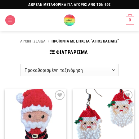
Μετάβαση
ΔΩΡΕΑΝ ΜΕΤΑΦΟΡΙΚΑ ΓΙΑ ΑΓΟΡΕΣ ΑΝΩ ΤΩΝ 60€
στο
περιεχόμενο
0
ΑΡΧΙΚΗ ΣΕΛΙΔΑ
/
ΠΡΟΪΟΝΤΑ ΜΕ ΕΤΙΚΕΤΑ “ΑΓΙΟΣ ΒΑΣΙΛΗΣ”
ΦΙΛΤΡΑΡΙΣΜΑ
Πρόσθήκη
Πρόσθήκη
στην
στην
λίστα
λίστα
επιθυμιών
επιθυμιών